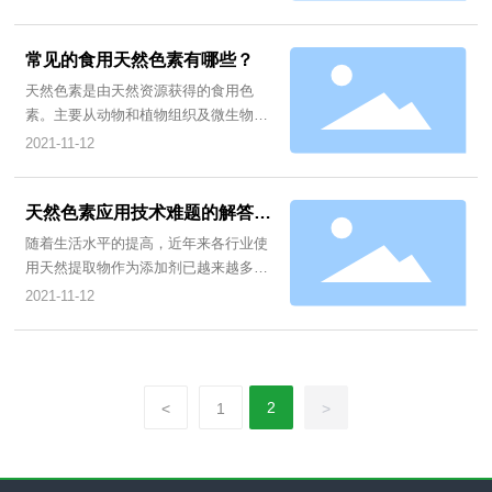
素，属类胡萝卜素类色素。辣椒红色素
色泽鲜艳，色价高，着色力强，保色效
果好，它制备相对简单且性状稳定，因
常见的食用天然色素有哪些？
而有着广泛的用途。不仅广泛应用于水
天然色素是由天然资源获得的食用色
产品、肉类、糕点、色拉、罐头、饮料
素。主要从动物和植物组织及微生物
等各类食品的着色，还可以有效地延长
（培养）中提取的色素，其中植物性着
2021-11-12
仿真食品的货架期，而且安全性高。
色剂占多数。随着人人们生活水平的提
高，更注重食品的安全、健康甚至是保
健功能。鉴于此，绿色健康的天然色素
天然色素应用技术难题的解答汇
在食品加工行业具有广阔的市场前景。
总
随着生活水平的提高，近年来各行业使
其着色力极强且无公害在食品生产中倍
用天然提取物作为添加剂已越来越多，
受青睐，广泛应用于各类食品、保健品
在产品着色方面，使用天然色素也非常
2021-11-12
及医药。那么常见的食用天然色素有哪
普遍。
些呢？一起来看一下。
2
<
1
>