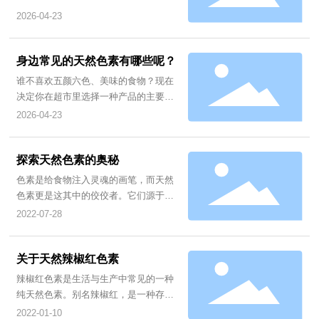
2026-04-23
身边常见的天然色素有哪些呢？
谁不喜欢五颜六色、美味的食物？现在
决定你在超市里选择一种产品的主要因
素不是其他了，而是在于“它”好不好
2026-04-23
看。近年来，随着人们追求健康和安全
第一的心理要求，天然色素的市场不断
逐年成长,天9然色素已经深入到我们生
探索天然色素的奥秘
活当中，在我们的身边也存在着很多常
色素是给食物注入灵魂的画笔，而天然
见的天然色素，在天然食品中获得的食
色素更是这其中的佼佼者。它们源于自
用色素。那么我们就来看看在日常生活
然，色彩丰富，为我们的餐桌带来了五
2022-07-28
中都有哪些天然色素。
彩斑斓的世界。让我们一起走进天然色
素的世界，探寻它们背后的故事。
关于天然辣椒红色素
辣椒红色素是生活与生产中常见的一种
纯天然色素。别名辣椒红，是一种存在
于成熟红辣椒果实中的四酷类橙红色色
2022-01-10