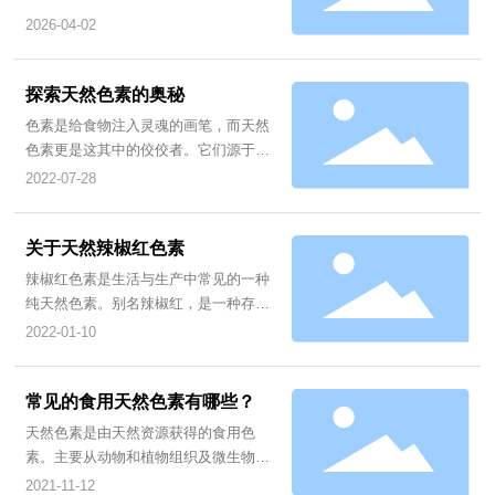
2026-04-02
探索天然色素的奥秘
色素是给食物注入灵魂的画笔，而天然
色素更是这其中的佼佼者。它们源于自
然，色彩丰富，为我们的餐桌带来了五
2022-07-28
彩斑斓的世界。让我们一起走进天然色
素的世界，探寻它们背后的故事。
关于天然辣椒红色素
辣椒红色素是生活与生产中常见的一种
纯天然色素。别名辣椒红，是一种存在
于成熟红辣椒果实中的四酷类橙红色色
2022-01-10
素，属类胡萝卜素类色素。辣椒红色素
色泽鲜艳，色价高，着色力强，保色效
果好，它制备相对简单且性状稳定，因
常见的食用天然色素有哪些？
而有着广泛的用途。不仅广泛应用于水
天然色素是由天然资源获得的食用色
产品、肉类、糕点、色拉、罐头、饮料
素。主要从动物和植物组织及微生物
等各类食品的着色，还可以有效地延长
（培养）中提取的色素，其中植物性着
2021-11-12