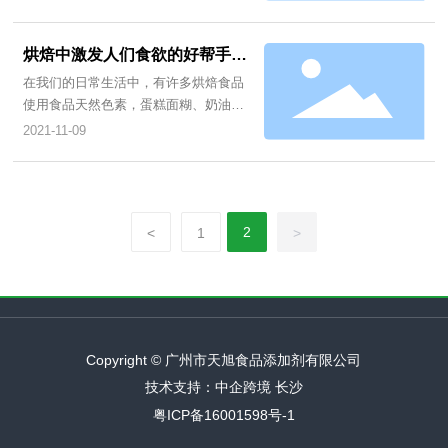
仿真食品的货架期，而且安全性高。
色剂占多数。随着人人们生活水平的提
高，更注重食品的安全、健康甚至是保
健功能。鉴于此，绿色健康的天然色素
烘焙中激发人们食欲的好帮手
在食品加工行业具有广阔的市场前景。
(天然色素）
在我们的日常生活中，有许多烘焙食品
其着色力极强且无公害在食品生产中倍
使用食品天然色素，蛋糕面糊、奶油和
受青睐，广泛应用于各类食品、保健品
面团染色，可以帮助反映个性和风格，
2021-11-09
及医药。那么常见的食用天然色素有哪
激发人们的食欲。如今视觉的享受往往
些呢？一起来看一下。
决定了人们是否为此买单。
2
<
1
>
Copyright © 广州市天旭食品添加剂有限公司
技术支持：中企跨境 长沙
粤ICP备16001598号-1